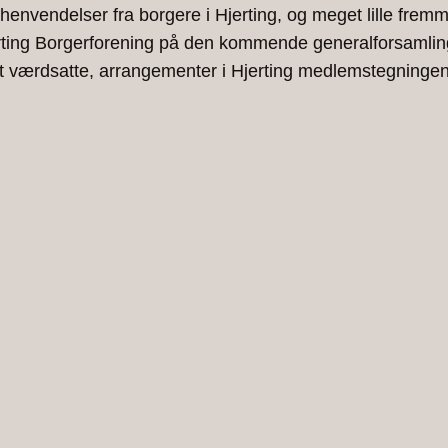
nvendelser fra borgere i Hjerting, og meget lille fremmø
 Hjerting Borgerforening på den kommende generalforsamli
højt værdsatte, arrangementer i Hjerting medlemstegning