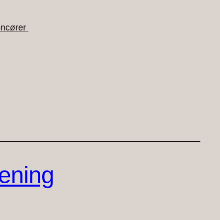
ncører
rening