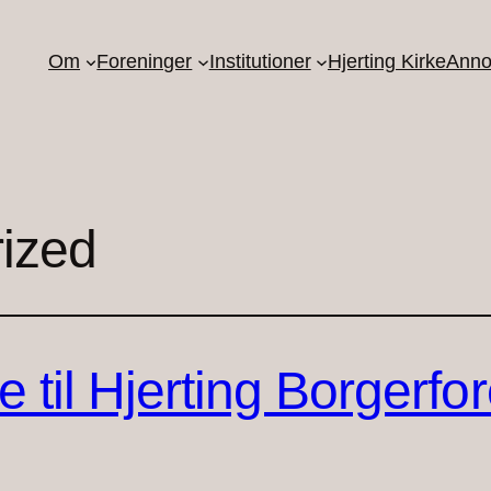
Om
Foreninger
Institutioner
Hjerting Kirke
Anno
ized
 til Hjerting Borgerfo