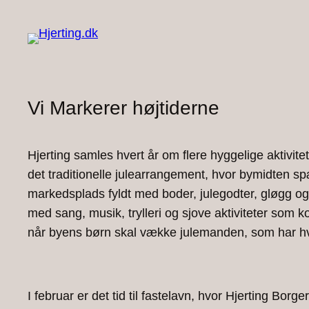
Vi Markerer højtiderne
Hjerting samles hvert år om flere hyggelige aktivit
det traditionelle julearrangement, hvor bymidten s
markedsplads fyldt med boder, julegodter, gløgg og
med sang, musik, trylleri og sjove aktiviteter som k
når byens børn skal vække julemanden, som har hvile
I februar er det tid til fastelavn, hvor Hjerting Bor