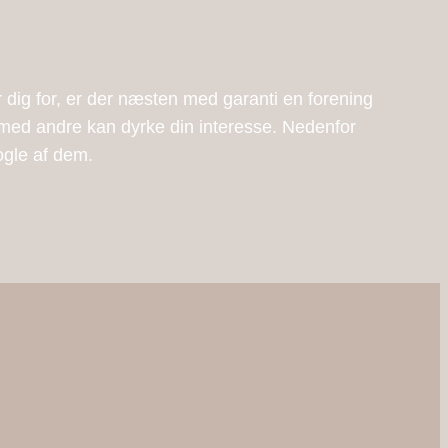
 dig for, er der næsten med garanti en forening
med andre kan dyrke din interesse. Nedenfor
ogle af dem.