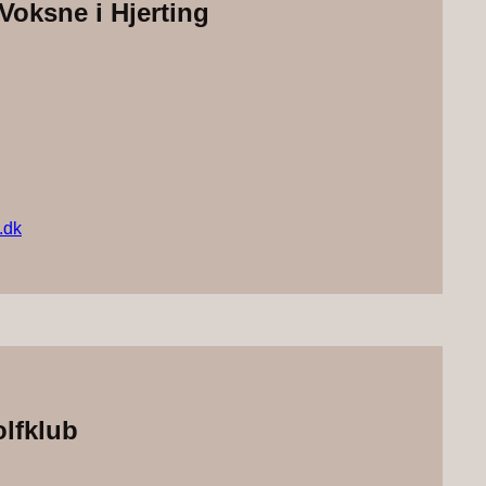
oksne i Hjerting
.dk
lfklub