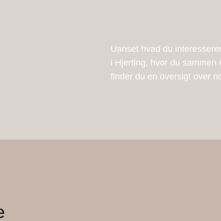
Uanset hvad du interesserer
i Hjerting, hvor du sammen 
finder du en oversigt over n
e