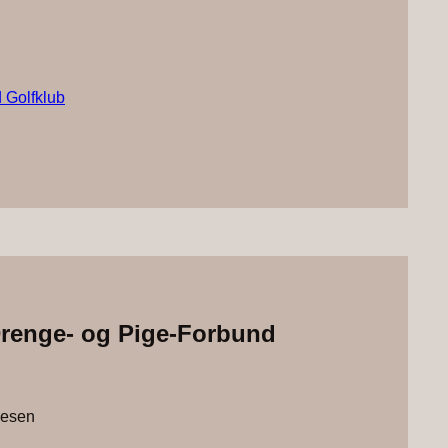
 Golfklub
 Drenge- og Pige-Forbund
jesen