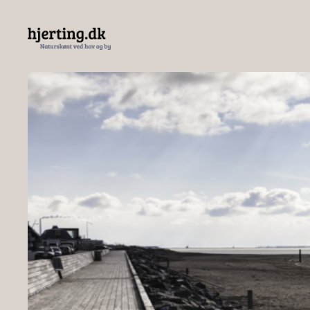
Spring
til
indhold