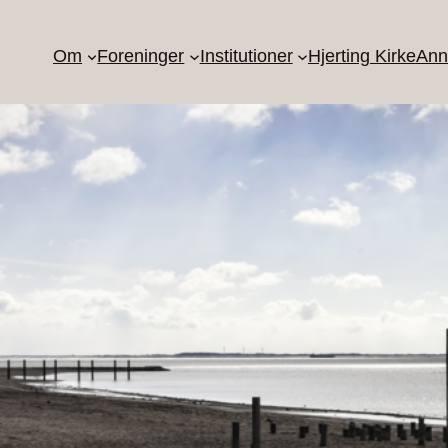
Om
Foreninger
Institutioner
Hjerting Kirke
Ann