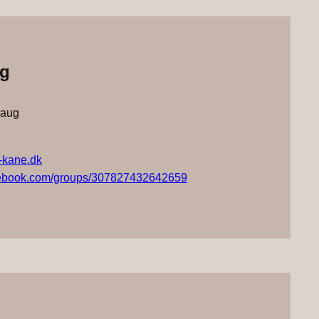
ug
laug
-kane.dk
cebook.com/groups/307827432642659